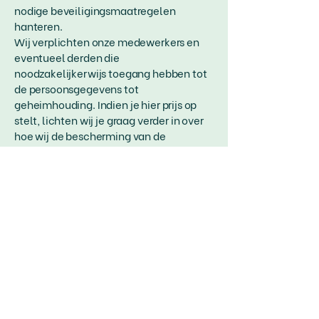
nodige beveiligingsmaatregelen
hanteren.
Wij verplichten onze medewerkers en
eventueel derden die
noodzakelijkerwijs toegang hebben tot
de persoonsgegevens tot
geheimhouding. Indien je hier prijs op
stelt, lichten wij je graag verder in over
hoe wij de bescherming van de
persoonsgegevens hebben
vormgegeven.
Jouw rechten
Het is mogelijk dat je wilt weten of
DIACC persoonsgegevens van jou
verwerkt. Je kunt hiervoor schriftelijk
een verzoek indienen, waarna wij je
binnen vier weken informeren of dit het
geval is. Als DIACC inderdaad jouw
persoonsgegevens verwerkt, ontvang je