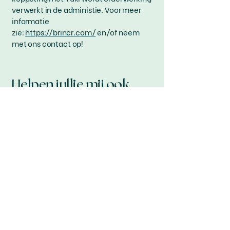
verwerkt in de administie. Voor meer
informatie
zie:
https://brincr.com/
en/of neem
met ons contact op!
Helpen jullie mij ook
om mijn IB aangifte
fiscaal voordelig in te
vullen?
Wij ontzorgen ook op dit punt volledig.
We vullen jouw IB aangifte zo voordelig
mogelijk in. Wij hebben meerdere
software licenties en toegang tot
kennisbanken, zodat wij up-to-date zijn
van de laatste wijzigen op het gebied